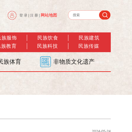
网站地图
登 录
|
注 册
|
民族服饰
民族饮食
民族建筑
民族教育
民族科技
民族传媒
民族体育
非物质文化遗产
2024-05-24