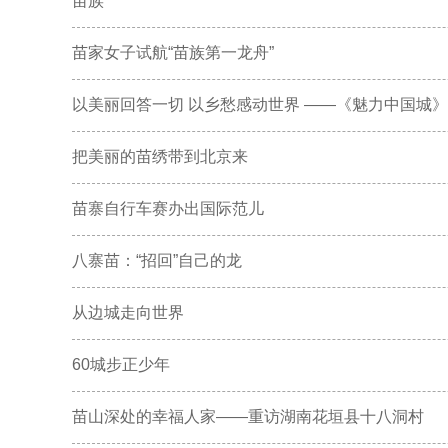
苗族
苗家女子试航“苗族第一龙舟”
以美丽回答一切 以乡愁感动世界 ——《魅力中国城》之
把美丽的苗绣带到北京来
苗寨自行车赛办出国际范儿
八寨苗：“招回”自己的龙
从边城走向世界
60城步正少年
苗山深处的幸福人家——重访湖南花垣县十八洞村