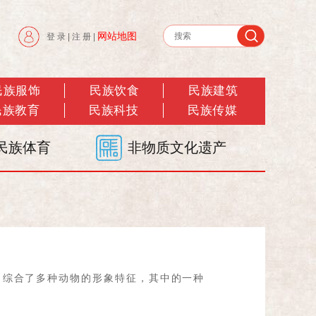
网站地图
登 录
|
注 册
|
民族服饰
民族饮食
民族建筑
民族教育
民族科技
民族传媒
民族体育
非物质文化遗产
，综合了多种动物的形象特征，其中的一种