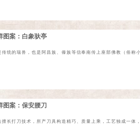
祥图案：白象驮亭
是传统的瑞兽，也是阿昌族、傣族等信奉南传上座部佛教（俗称
祥图案：保安腰刀
族擅长打刀技术，所产刀具构造精巧、质量上乘，工艺独成一体，