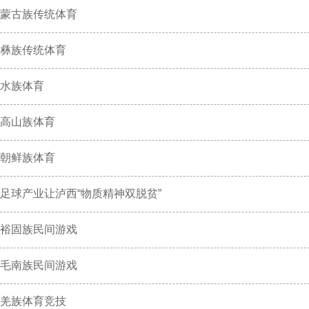
蒙古族传统体育
彝族传统体育
水族体育
高山族体育
朝鲜族体育
足球产业让泸西“物质精神双脱贫”
裕固族民间游戏
毛南族民间游戏
羌族体育竞技