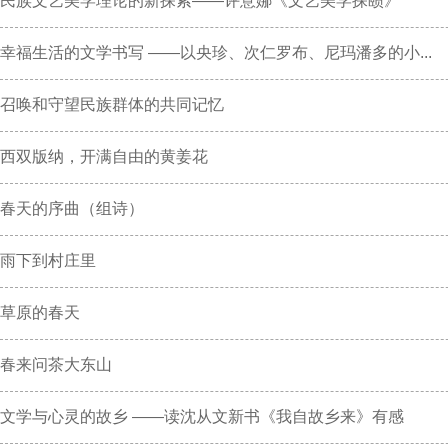
民族文艺美学理论的新探索——评意娜《文艺美学探赜》
幸福生活的文学书写 ——以央珍、次仁罗布、尼玛潘多的小...
召唤和守望民族群体的共同记忆
西双版纳，开满自由的黄姜花
春天的序曲（组诗）
雨下到村庄里
草原的春天
春来问茶大东山
文学与心灵的故乡 ——读沈从文新书《我自故乡来》有感