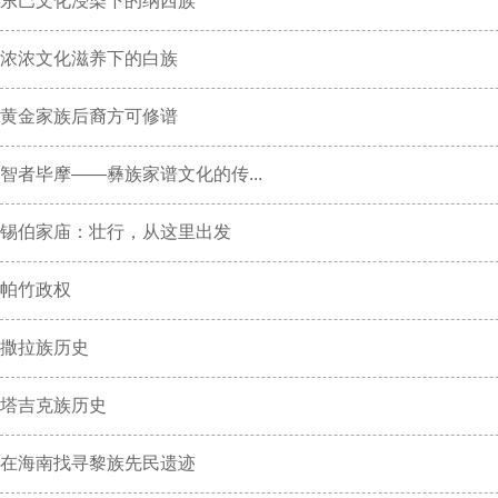
东巴文化浸染下的纳西族
浓浓文化滋养下的白族
黄金家族后裔方可修谱
智者毕摩——彝族家谱文化的传...
锡伯家庙：壮行，从这里出发
帕竹政权
撒拉族历史
塔吉克族历史
在海南找寻黎族先民遗迹