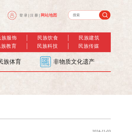
网站地图
登 录
|
注 册
|
民族服饰
民族饮食
民族建筑
民族教育
民族科技
民族传媒
民族体育
非物质文化遗产
2024-11-03