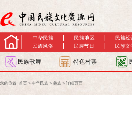
中华民族
民族地区
民族经
民族风俗
民族节日
民族文
民族歌舞
特色村寨
您的位置:
首页
>
中华民族
>
彝族
> 详细页面