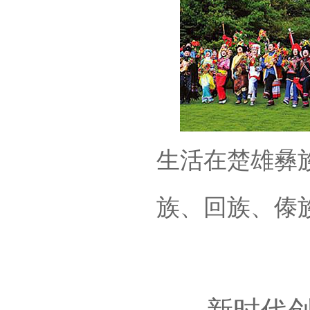
生活在楚雄彝
族、回族、傣