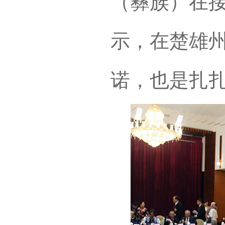
（彝族）在
示，在楚雄
诺，也是扎