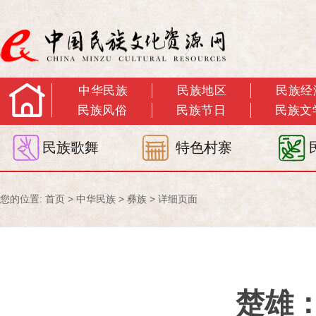
中华民族
民族地区
民族经
民族风俗
民族节日
民族文
民族歌舞
特色村寨
您的位置:
首页
>
中华民族
>
彝族
> 详细页面
楚雄