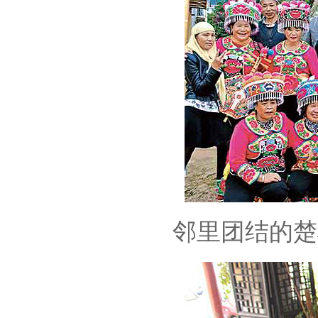
邻里团结的楚