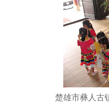
楚雄市彝人古