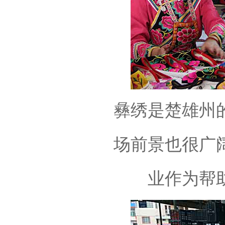
彝绣是楚雄州
场前景也很广
业作为帮