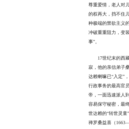
尊重爱情，老人对儿
的权再大，挡不住
种极端的禁欲主义
冲破重重阻力，变
事”。
17世纪末的西藏
寂，他的亲信弟子
达赖喇嘛已“入定”
行政事务的最高官员
帝，一面迅速派人
容易保守秘密，最终
世达赖的“转世灵童
禅罗桑益喜（166