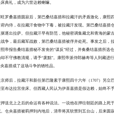
坐床典礼，成为六世达赖喇嘛。
罗桑嘉措圆寂后，第巴桑结嘉措和拉藏汗的矛盾激化，康熙四十
汗府内侍，在拉藏汗食物中下毒，被拉藏汗发现。第巴桑结嘉措
人驱逐出拉萨。但拉藏汗早有防范，他秘密调集藏北和青海的蒙
发战争，最后藏军战败，第巴桑结嘉措被俘并处死。事发之后，
熙帝报告桑结嘉措秘不发丧的“谋反”经过，并奏桑结嘉措所选
却不守佛教清规，请予“废黜”。康熙帝派侍郎赫寿等人到藏进
仓央嘉措成了这场斗争的牺牲品。
师后，拉藏汗和新任第巴隆素于康熙四十六年（1707）另立巴
迎至布达拉宫坐床。但西藏人民认为伊喜嘉措是假达赖，始终不
送北上之后的命运有各种说法。一说他在押往朝廷的路上死于
死。仓央嘉措被羁押到内地后，清帝将其软禁到五台山，后来圆