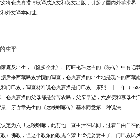
首次将仓央嘉措情歌译成汉文和英文出版，引起了国内外学术界
文和外文译本问世。
的生平
庭及出生，《隆多全集》、阿旺伦珠达吉的《秘传》中有记载
。据后来西藏民族学院的调查，仓央嘉措的出生地是现在的西藏
和门巴族，调查材料说仓央嘉措是门巴族。康熙二十二年（168
姆。仓央嘉措的父母都是贫苦农民，父亲早逝，六岁便和寡母生
背景。牙含章先生的《达赖喇嘛传》基本同意第二种说法。
认定为六世达赖喇嘛，此前他一直生活在民间，过着自由自在
红教）佛教，但这个教派的教规不禁止僧徒娶妻生子。门巴族民