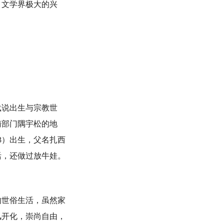
、文学界极大的兴
说出生与宗教世
南部门隅宇松的地
3）出生，父名扎西
活，还做过放牛娃。
的世俗生活，虽然家
风开化，崇尚自由，