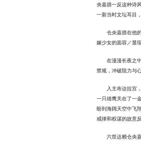
央嘉措一反这种诗
一新当时文坛耳目
仓央嘉措在他的诗
嫁少女的面容／显
在漫漫长夜之中，
禁规，冲破阻力与
入主布达拉宫，坐
一只雄鹰关在了一
盼到海阔天空中飞
戒律和权谋的故意反
六世达赖仓央嘉措