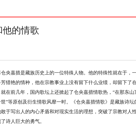
和他的情歌
央嘉措是藏族历史上的一位特殊人物。他的特殊性就在于，一
寻芳猎艳的情种，他在宗教事业上没有留下什么业绩，却留下了
就在前几年，国内歌坛上还掀起了仓央嘉措情歌热，“在那东山顶上
一世”等原创及衍生情歌风靡一时。《仓央嘉措情歌》是藏族诗坛
他敢于写出人的内心矛盾和对现实生活的理想，突破了宗教对人
现了诗人巨大的勇气。