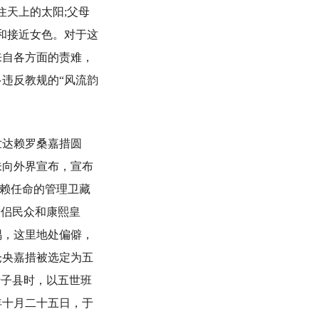
住天上的太阳;父母
和接近女色。对于这
来自各方面的责难，
违反教规的“风流韵
世达赖罗桑嘉措圆
未向外界宣布，宣布
达赖任命的管理卫藏
僧侣民众和康熙皇
隅，这里地处偏僻，
仓央嘉措被选定为五
卡子县时，以五世班
年十月二十五日，于