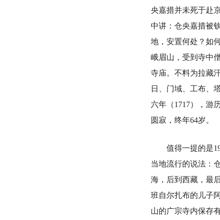
央嘉措并未死于赴
中讲：仓央嘉措被
地，安置何处？如
峨眉山，受到寺中
寺庙。不料为拉藏
日、门域、工布、
六年（1717），
圆寂，终年64岁。
值得一提的是19
当地流行的说法：
海，后到西藏，最后
班自尔扎布的儿子阿
山的广宗寺内保存