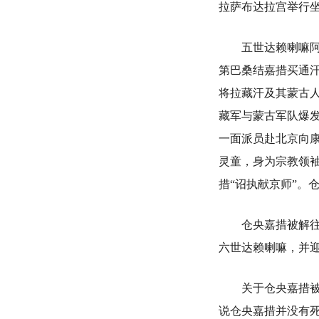
拉萨布达拉宫举行
五世达赖喇嘛阿旺
第巴桑结嘉措买通
将拉藏汗及其蒙古
藏军与蒙古军队爆
一面派员赴北京向康
灵童，身为宗教领袖
措“诏执献京师”。
仓央嘉措被解往京
六世达赖喇嘛，并
关于仓央嘉措被押
说仓央嘉措并没有