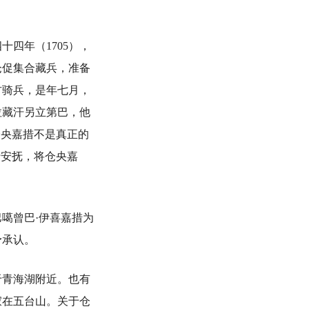
四年（1705），
仓促集合藏兵，准备
古骑兵，是年七月，
拉藏汗另立第巴，他
仓央嘉措不是真正的
行安抚，将仓央嘉
噶曾巴·伊喜嘉措为
予承认。
青海湖附近。也有
寂在五台山。关于仓