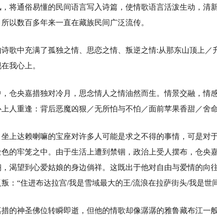
风，将通俗易懂的民间语言写入诗篇，使情歌语言活泼生动，清
，所以数百多年来一直在藏族民间广泛流传。
歌中充满了孤独之情、思恋之情、叛逆之情:从那东山顶上／
现在我心上。
仓央嘉措独对冷月，思念情人之情油然而生。情景交融，情感
心上人重逢：背后恶魔凶狠／无所怕与不怕／面前苹果香甜／舍
上达赖喇嘛的宝座对许多人可能是求之不得的事情，可是对于
金色的牢笼之中。由于生活上遭到禁锢，政治上受人摆布，仓央
翔，渴望到心爱姑娘的身边倘祥。这既出于他对自由与爱情的向
叛：“住进布达拉宫/我是雪域最大的王/流浪在拉萨街头/我是世
的神圣佛位转瞬即逝，但他的情歌却像潺潺的雅鲁藏布江一般