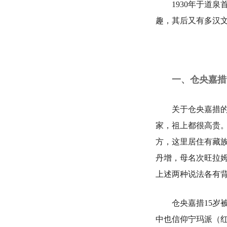
1930年于道泉
趣，其后又有多汉
一、仓央嘉措
关于仓央嘉措的家
家，祖上都很高贵
方，这里居住有藏族
丹增，母名次旺拉
上述两种说法各有
仓央嘉措15岁被
中也信仰宁玛派（