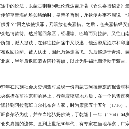
京途中的说法，以蒙古喇嘛阿旺伦珠达吉所著《仓央嘉措秘史》
钦使解至青海的堆如错纳时，皇帝圣旨到，斥钦使办事不周说：“
何供养？”因之钦使惧罪，乃暗放仓央嘉措。之后，仓央嘉措经安
僧众热情款待。然后返回藏区，经理塘、巴塘而到拉萨。又往山
汗所知，派人捉获，在解往拉萨途中又脱逃，他远游尼泊尔和印
塔布返回拉萨。被人认出，因此乃远走高飞。先后巡游于青海、
游历北京，半年后返回蒙古阿拉善旗，以此为驻锡地而活动于蒙古、青
57年在民族社会历史调查时发现一份内蒙古阿拉善旗的报告材
仓央嘉措在前往京师的路上，行至衮噶瑙地方后，在一个风雪夜
辗转到阿拉善班自尔扎布台吉家，时为康熙五十五年（1716）
旺多尔济为徒，并在当地弘扬佛法，于乾隆十一年（1764）64
有仓央嘉措的遗体。直到上世纪50年代，有专家在当地考察，广