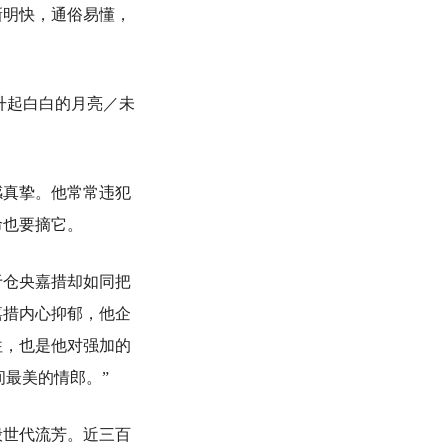
新明快，通俗易懂，
升起白白的月亮／未
真挚。他常常违犯
命也要摘它。
仓央嘉措却如同把
嘉措内心抑郁，他企
往，也是他对强加的
间最美的情郎。”
世代流芳。近三百