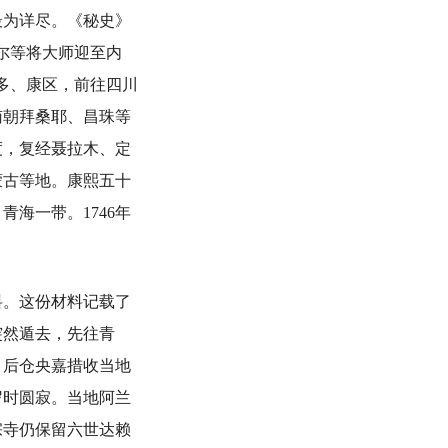
最为详尽。《秘史》
尔等将大师迎至内
多、康区，前往四川
南朝拜桑耶、昌珠等
度，复经聂拉木、定
蒙古等地。康熙五十
海一带。1746年
料。这份材料记载了
突然遁去，先往青
。后仓央嘉措收当地
岁时圆寂。当地阿兰
宗寺仍保留六世达赖