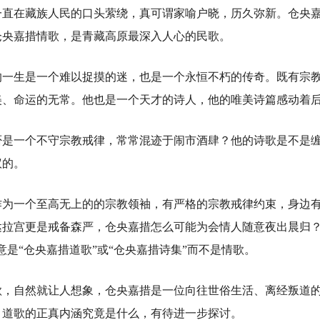
一直在藏族人民的口头萦绕，真可谓家喻户晓，历久弥新。仓央
仓央嘉措情歌，是青藏高原最深入人心的民歌。
生是一个难以捉摸的迷，也是一个永恒不朽的传奇。既有宗教
美、命运的无常。他也是一个天才的诗人，他的唯美诗篇感动着
一个不守宗教戒律，常常混迹于闹市酒肆？他的诗歌是不是缠
议的。
一个至高无上的的宗教领袖，有严格的宗教戒律约束，身边有
达拉宫更是戒备森严，仓央嘉措怎么可能为会情人随意夜出晨归？
意是“仓央嘉措道歌”或“仓央嘉措诗集”而不是情歌。
自然就让人想象，仓央嘉措是一位向往世俗生活、离经叛道的
，道歌的正真内涵究竟是什么，有待进一步探讨。