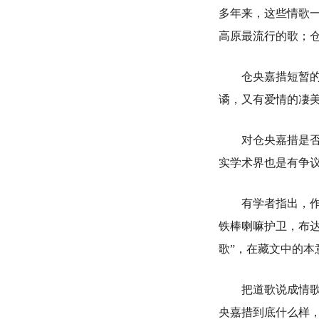
多年来，这些情歌
高原最流行的歌；
仓央嘉措短暂的一
谲，又有爱情的凄
对仓央嘉措是否是
实学术界也是有争
有学者指出，作为
铁棒喇嘛护卫，布
歌”，在藏文中的本
把道歌说成情歌，
央嘉措到底什么样