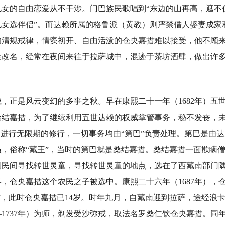
女的自由恋爱从不干涉。门巴族民歌唱到“东边的山再高，遮不
儿女选伴侣”。而达赖所属的格鲁派（黄教）则严禁僧人娶妻成家
的清规戒律，情窦初开、自由活泼的仓央嘉措难以接受，他不顾
装改名，经常在夜间来往于拉萨城中，混迹于茶坊酒肆，做出许多
，正是风云变幻的多事之秋。早在康熙二十一年（1682年）五
桑结嘉措，为了继续利用五世达赖的权威掌管事务，秘不发丧，
，进行无限期的修行，一切事务均由“第巴”负责处理。第巴是由
，俗称“藏王”，当时的第巴就是桑结嘉措。桑结嘉措一面欺瞒
到民间寻找转世灵童，寻找转世灵童的地点，选在了西藏南部门
，仓央嘉措这个农民之子被选中。康熙二十六年（1687年），
”，此时仓央嘉措已14岁。时年九月，自藏南迎到拉萨，途经浪
3—1737年）为师，剃发受沙弥戒，取法名罗桑仁钦仓央嘉措。同