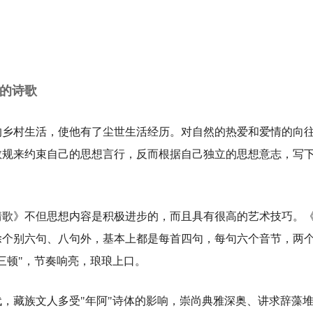
的诗歌
乡村生活，使他有了尘世生活经历。对自然的热爱和爱情的向
教规来约束自己的思想言行，反而根据自己独立的思想意志，写下
》不但思想内容是积极进步的，而且具有很高的艺术技巧。《
除个别六句、八句外，基本上都是每首四句，每句六个音节，两
三顿"，节奏响亮，琅琅上口。
藏族文人多受"年阿"诗体的影响，崇尚典雅深奥、讲求辞藻堆