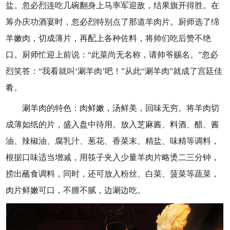
盐。忽必烈连吃几碗翻身上马率军迎敌，结果旗开得胜。在
筹办庆功酒宴时，忽必烈特别点了那道羊肉片。厨师选了绵
羊嫩肉，切成薄片，再配上各种佐料，将帅们吃后赞不绝
口。厨师忙迎上前说：“此菜尚无名称，请帅爷赐名。”忽必
烈笑答：“我看就叫‘涮羊肉’吧！”从此“涮羊肉”就成了宫廷佳
肴。
涮羊肉的特色：肉鲜嫩，汤鲜美，回味无穷。将羊肉切
成薄如纸的片，盛入盘中待用。放入芝麻酱、料酒、醋、酱
油、辣椒油、腐乳汁、葱花、香菜末、精盐、味精等调料，
根据口味适当增减，用筷子夹入少量羊肉片略烫二三分钟，
捞出蘸食调料，同时，还可放入粉丝、白菜、菠菜等蔬菜，
肉片鲜嫩可口，不膻不腻，边涮边吃。