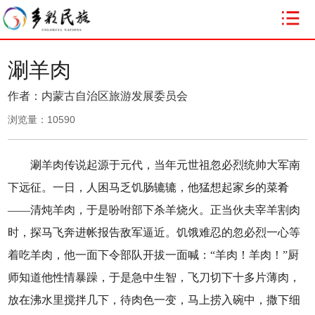
涮羊肉
作者：内蒙古自治区旅游发展委员会
浏览量：
10590
涮羊肉传说起源于元代，当年元世祖忽必烈统帅大军南
下远征。一日，人困马乏饥肠辘辘，他猛想起家乡的菜肴
——清炖羊肉，于是吩咐部下杀羊烧火。正当伙夫宰羊割肉
时，探马飞奔进帐报告敌军逼近。饥饿难忍的忽必烈一心等
着吃羊肉，他一面下令部队开拔一面喊：“羊肉！羊肉！”厨
师知道他性情暴躁，于是急中生智，飞刀切下十多片薄肉，
放在沸水里搅拌几下，待肉色一变，马上捞入碗中，撒下细