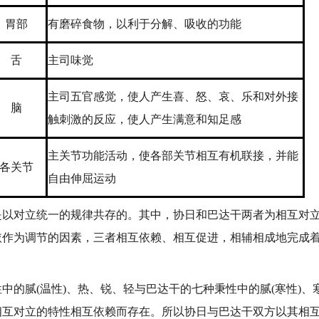
胃部
有磨碎食物，以利于分解、吸收的功能
舌
主司味觉
主司五官感觉，使人产生喜、怒、哀、乐和对外接
脑
触刺激的反应，使人产生满意和知足感
主关节功能活动，使各部关节相互有机联接，并能
各关节
自由伸屈运动
对立统一的规律共存的。其中，协日和巴达干两者为相互对立
依作为调节的因素，三者相互依赖、相互促进，相辅相成地完成
的腻(温性)、热、锐、轻与巴达干的七种秉性中的腻(寒性)、
相互对立的特性相互依赖而存在。所以协日与巴达干双方以其相