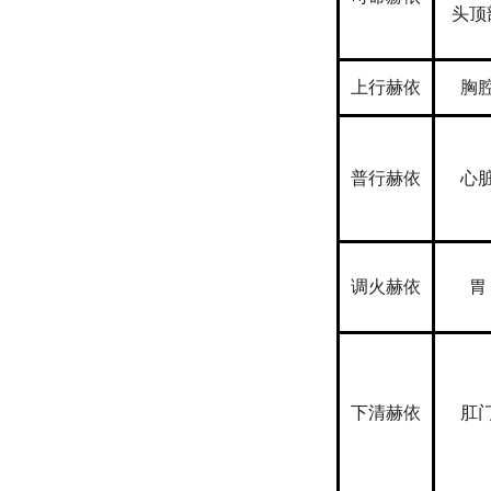
头顶
上行赫依
胸
普行赫依
心
调火赫依
胃
下清赫依
肛