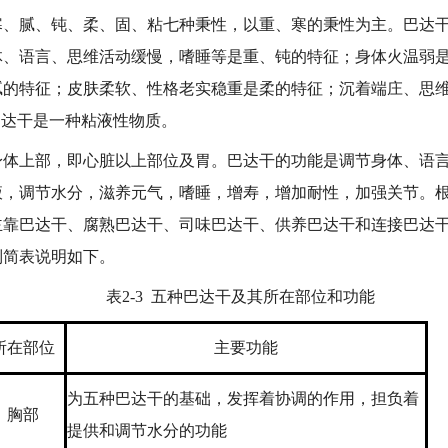
腻、钝、柔、固、粘七种秉性，以重、寒的秉性为主。巴达干
体、语言、思维活动缓慢，嗜睡等是重、钝的特征；身体火温弱
腻的特征；皮肤柔软、性格老实稳重是柔的特征；沉着端庄、思
巴达干是一种粘液性物质。
上部，即心脏以上部位及胃。巴达干的功能是调节身体、语言
液，调节水分，滋养元气，嗜睡，增寿，增加耐性，加强关节。根
主靠巴达干、腐熟巴达干、司味巴达干、供养巴达干和连接巴达
列简表说明如下。
表2-3 五种巴达干及其所在部位和功能
所在部位
主要功能
为五种巴达干的基础，发挥着协调的作用，担负着
胸部
提供和调节水分的功能