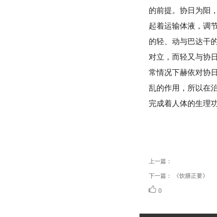
的前提。协日为阳
起着运输体液，调
的轻、动与巴达干
对立，而轻又与协
常情况下赫依对协
乱的作用，所以在
完成着人体的生理
上一篇：
下一篇：
《饮膳正要》
0