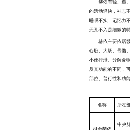
赫依有轻、糙、凉
的活动轻快，神志
睡眠不实，记忆力
无孔不入是细微的
赫依主要依居髋，
心脏、大肠、骨骼
小便排泄、分解食
及其功能的不同，
部位、普行性和功
名称
所在
中央
司命赫依