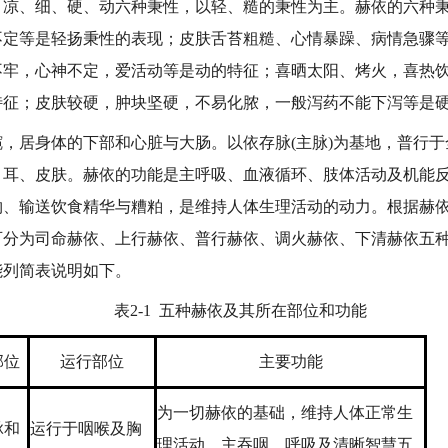
、细、硬、动六种秉性，以轻、糙的秉性为主。赫依的六种秉
不定等是轻扬秉性的表现；皮肤舌苔粗糙、心情暴躁、病情急骤
不牢，心神不定，爱活动等是动的特征；喜晒太阳、烤火，喜热
特征；皮肤较硬，肿块坚硬，不易化脓，一般泻药不能下泻等是
居身体的下部和心脏与大肠。以依存脉(主脉)为基地，普行于
、耳、皮肤。赫依的功能是主呼吸、血液循环、肢体活动及机能
物、输送饮食精华与糟粕，是维持人体生理活动的动力。根据赫
可分为司命赫依、上行赫依、普行赫依、调火赫依、下清赫依五
能列简表说明如下。
表2-1 五种赫依及其所在部位和功能
部位
运行部位
主要功能
为一切赫依的基础，维持人体正常生
脉和
运行于咽喉及胸
理活动，主吞咽、呼吸及清晰智慧五