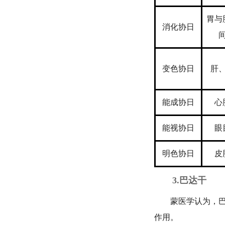
胃与
消化协日
变色协日
肝
能成协日
心
能视协日
眼
明色协日
皮
3.巴达干
蒙医学认为，巴达
作用。