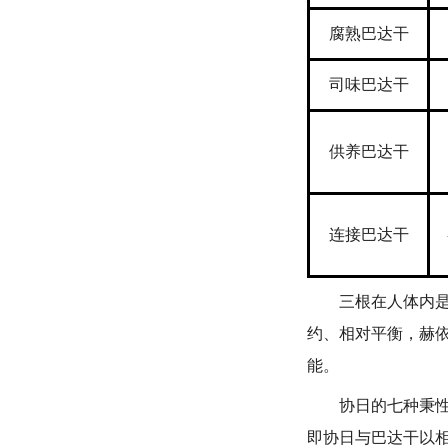
腐熟巴达干
司味巴达干
供养巴达干
连接巴达干
三根在人体内是以
约、相对平衡，赫
能。
协日的七种秉性中
即协日与巴达干以