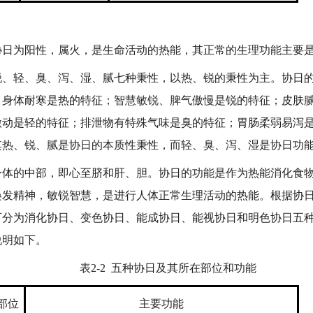
为阳性，属火，是生命活动的热能，其正常的生理功能主要是
轻、臭、泻、湿、腻七种秉性，以热、锐的秉性为主。协日的
、身体耐寒是热的特征；智慧敏锐、脾气傲慢是锐的特征；皮肤
激动是轻的特征；排泄物有特殊气味是臭的特征；胃肠柔弱易泻
其热、锐、腻是协日的本质性秉性，而轻、臭、泻、湿是协日功
的中部，即心至脐和肝、胆。协日的功能是作为热能消化食物
焕发精神，敏锐智慧，是进行人体正常生理活动的热能。根据协
可分为消化协日、变色协日、能成协日、能视协日和明色协日五
说明如下。
表2-2 五种协日及其所在部位和功能
部位
主要功能