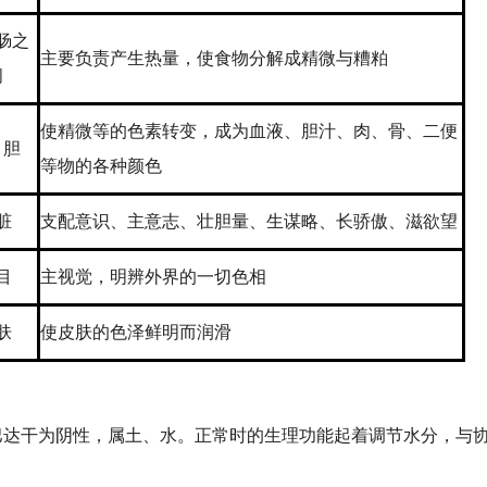
肠之
主要负责产生热量，使食物分解成精微与糟粕
间
使精微等的色素转变，成为血液、胆汁、肉、骨、二便
、胆
等物的各种颜色
脏
支配意识、主意志、壮胆量、生谋略、长骄傲、滋欲望
目
主视觉，明辨外界的一切色相
肤
使皮肤的色泽鲜明而润滑
干为阴性，属土、水。正常时的生理功能起着调节水分，与协