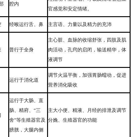
部
腔内
官感觉和安定情绪。
腔
经喉运行舌、鼻
主言语、力量以及精力的充沛
主心脏、血脉的收缩舒张，四肢及肌
脏
普行于全身
肉活动，孔窍的启闭，输送精华，体
液调节
调节火温平衡，加强胃肠蠕动，促进
运行于消化道
营养消化吸收
运行于大肠、直
肠、精府、“三
主大小便、精液、月经的排泄及调节
门
舍”等生殖器官及
分娩、生殖器官的功能
膀胱，大腿内侧