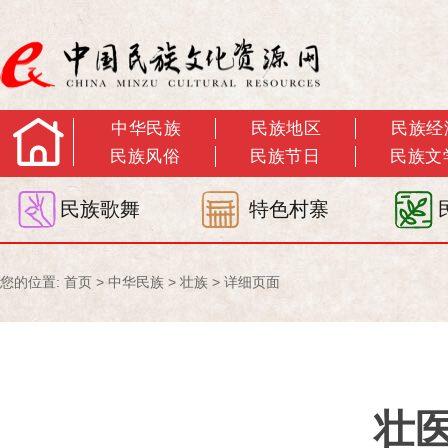
中华民族
民族地区
民族经
民族风俗
民族节日
民族文
民族歌舞
特色村寨
您的位置:
首页
>
中华民族
>
壮族
> 详细页面
壮